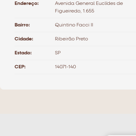
Endereço:
Avenida General Euclídes de
Figueiredo, 1.655
Bairro:
Quintino Facci II
Cidade:
Ribeirão Preto
Estado:
SP
CEP:
14071-140