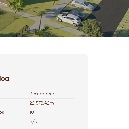
ica
Residencial
22.573,42m²
os
10
n/a