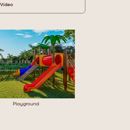
Vídeo
Playground
Churr