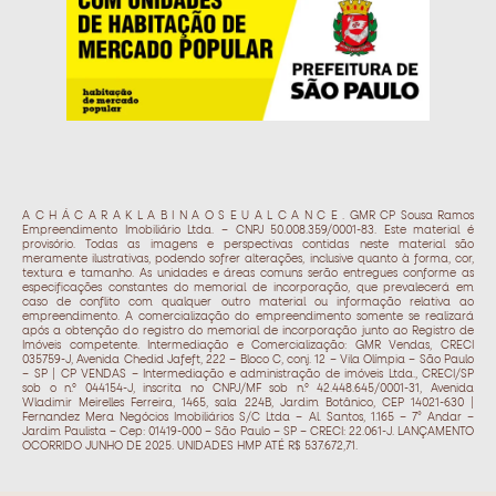
A C H Á C A R A K L A B I N A O S E U A L C A N C E . GMR CP Sousa Ramos
Empreendimento Imobiliário Ltda. – CNPJ 50.008.359/0001-83. Este material é
provisório. Todas as imagens e perspectivas contidas neste material são
meramente ilustrativas, podendo sofrer alterações, inclusive quanto à forma, cor,
textura e tamanho. As unidades e áreas comuns serão entregues conforme as
especificações constantes do memorial de incorporação, que prevalecerá em
caso de conflito com qualquer outro material ou informação relativa ao
empreendimento. A comercialização do empreendimento somente se realizará
após a obtenção do registro do memorial de incorporação junto ao Registro de
Imóveis competente. Intermediação e Comercialização: GMR Vendas, CRECI
035759-J, Avenida Chedid Jafeft, 222 – Bloco C, conj. 12 – Vila Olímpia – São Paulo
– SP | CP VENDAS – Intermediação e administração de imóveis Ltda., CRECI/SP
sob o n.º 044154-J, inscrita no CNPJ/MF sob n.º 42.448.645/0001-31, Avenida
Wladimir Meirelles Ferreira, 1465, sala 224B, Jardim Botânico, CEP 14021-630 |
Fernandez Mera Negócios Imobiliários S/C Ltda – Al. Santos, 1.165 – 7° Andar –
Jardim Paulista – Cep: 01419-000 – São Paulo – SP – CRECI: 22.061-J. LANÇAMENTO
OCORRIDO JUNHO DE 2025. UNIDADES HMP ATÉ R$ 537.672,71.